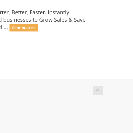
r, Better, Faster. Instantly.
ed businesses to Grow Sales & Save
 ...
Continuare »