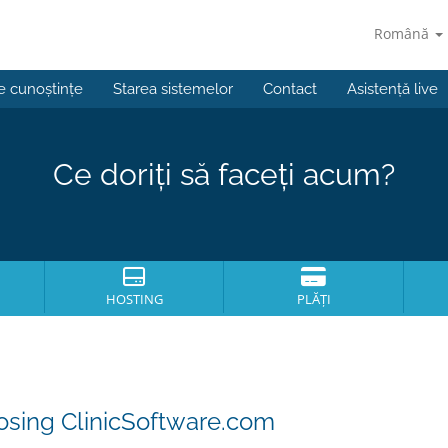
Română
e cunoștințe
Starea sistemelor
Contact
Asistență live
Ce doriți să faceți acum?
HOSTING
PLĂȚI
osing ClinicSoftware.com