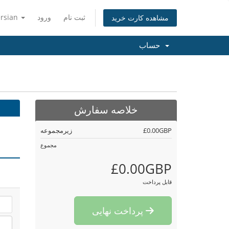
ثبت نام
ورود
ersian
مشاهده کارت خرید
حساب
خلاصه سفارش
£0.00GBP
زیرمجموعه
مجموع
£0.00GBP
قابل پرداخت
پرداخت نهایی