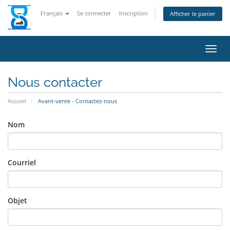
Français
Se connecter
Inscription
Afficher le panier
Bascu
Nous contacter
Accueil
Avant-vente - Contactez-nous
Nom
Courriel
Objet