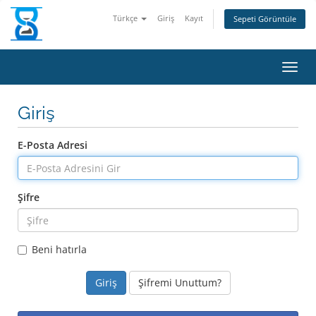
Türkçe
Giriş
Kayıt
Sepeti Görüntüle
Gezin
Giriş
E-Posta Adresi
Şifre
Beni hatırla
Şifremi Unuttum?