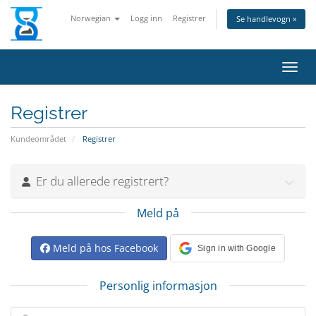
Norwegian
Logg inn
Registrer
Se handlevogn »
Bytt 
Registrer
Kundeområdet
Registrer
Er du allerede registrert?
Meld på
Meld på hos Facebook
Sign in with Google
Personlig informasjon